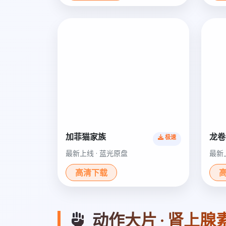
加菲猫家族
龙卷
极速
最新上线 · 蓝光原盘
最新
高清下载
动作大片 · 肾上腺