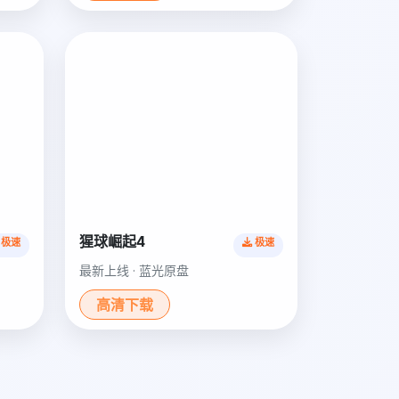
猩球崛起4
极速
极速
最新上线 · 蓝光原盘
高清下载