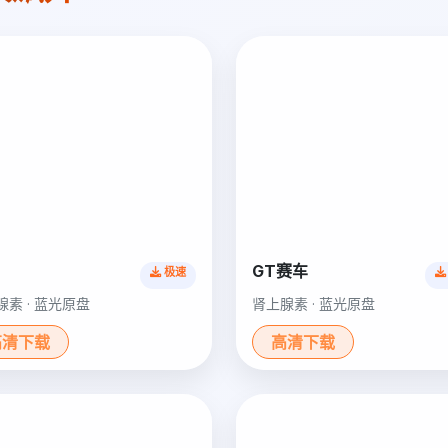
GT赛车
极速
腺素 · 蓝光原盘
肾上腺素 · 蓝光原盘
高清下载
高清下载