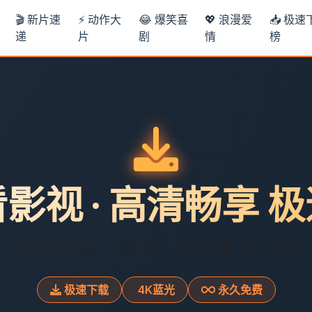
🎬 新片速
⚡ 动作大
😂 爆笑喜
💖 浪漫爱
📥 极速
递
片
剧
情
榜
影视 · 高清畅享 
海量高清资源 · 一键下载 · 离线观看 · 永久珍藏
极速下载
4K蓝光
永久免费