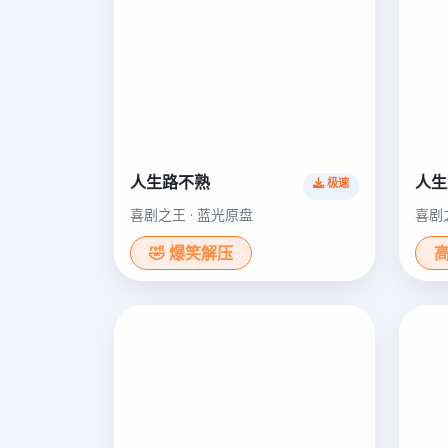
人生路不熟
人生
极速
喜剧之王 · 蓝光原盘
喜剧
🤣 爆笑解压