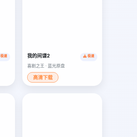
我的间谍2
极速
极速
喜剧之王 · 蓝光原盘
高清下载