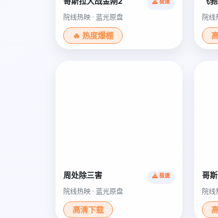
哥斯拉大战金刚2
飞驰
极速
院线热映 · 蓝光原盘
院线
🔥 热度爆棚
周处除三害
哥斯
极速
院线热映 · 蓝光原盘
院线
高清下载