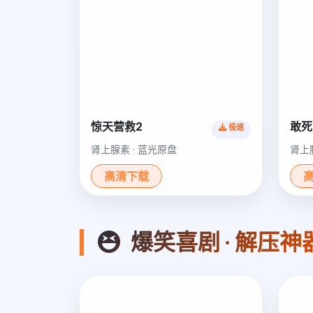
惊天营救2
敢死
极速
肾上腺素 · 蓝光原盘
肾上
高清下载
爆笑喜剧 · 解压神