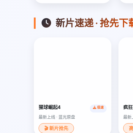
新片速递 · 抢先下
猩球崛起4
疯狂
极速
最新上线 · 蓝光原盘
最新
🎬 新片抢先