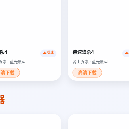
队4
疾速追杀4
极速
腺素 · 蓝光原盘
肾上腺素 · 蓝光原盘
高清下载
高清下载
器