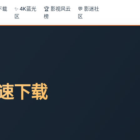
下载
✨ 4K蓝光
🏆 影视风云
💬 影迷社
区
榜
区
极速下载