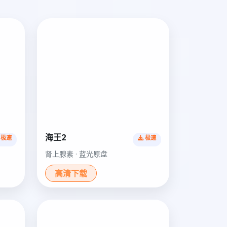
海王2
极速
极速
肾上腺素 · 蓝光原盘
高清下载