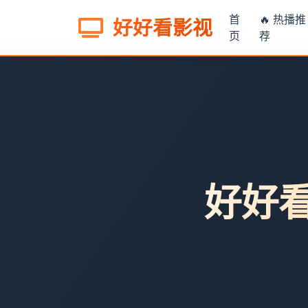
首
🔥 热播推
好好看影视
页
荐
好好看