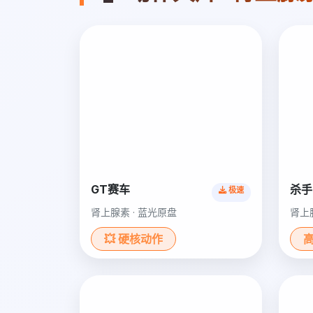
GT赛车
杀手
极速
肾上腺素 · 蓝光原盘
肾上
💥 硬核动作