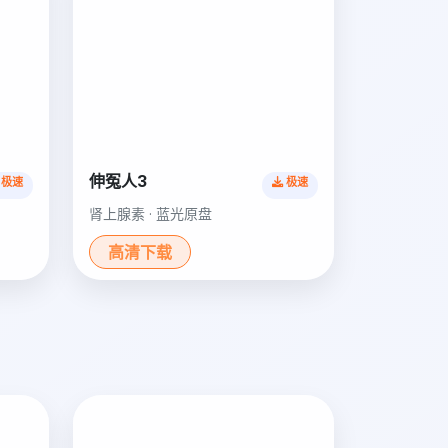
伸冤人3
极速
极速
肾上腺素 · 蓝光原盘
高清下载